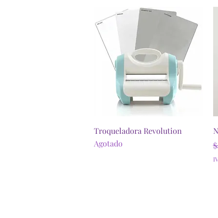
Vista rápida
Troqueladora Revolution
N
Agotado
P
$
I