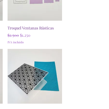
Vista rápida
Troquel Ventanas Rústicas
Precio
Precio de oferta
$2.500
$1.250
IVA incluido