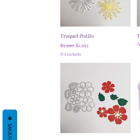
Vista rápida
Troquel Pistilo
T
A
Precio
Precio de oferta
$3.990
$1.995
IVA incluido
REVIEWS