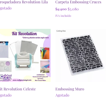
Vista rápida
Vista rápida
roqueladora Revolution Lila
Carpeta Embossing Cruces
gotado
Precio
Precio de oferta
$4.400
$3.080
IVA incluido
Vista rápida
Vista rápida
it Revolution Celeste
Embossing Muro
gotado
Agotado