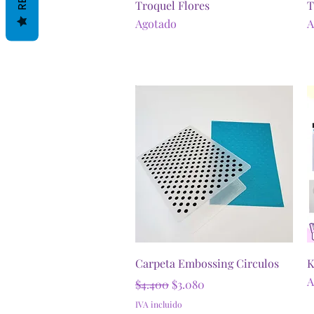
Vista rápida
Troquel Flores
T
Agotado
A
Vista rápida
Carpeta Embossing Circulos
K
A
Precio
Precio de oferta
$4.400
$3.080
IVA incluido