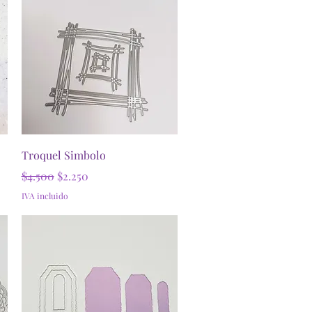
Vista rápida
Troquel Simbolo
Precio
Precio de oferta
$4.500
$2.250
IVA incluido