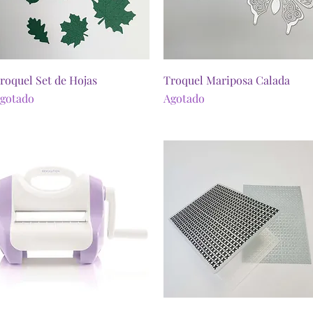
Vista rápida
Vista rápida
roquel Set de Hojas
Troquel Mariposa Calada
gotado
Agotado