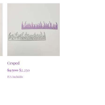
Vista rápida
Cesped
Precio
Precio de oferta
$4.500
$2.250
IVA incluido