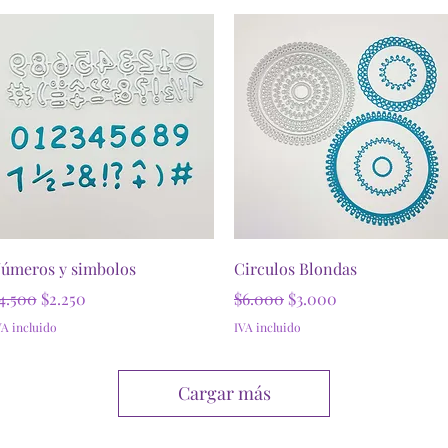
Vista rápida
Vista rápida
úmeros y simbolos
Circulos Blondas
recio
Precio de oferta
Precio
Precio de oferta
4.500
$2.250
$6.000
$3.000
VA incluido
IVA incluido
Cargar más