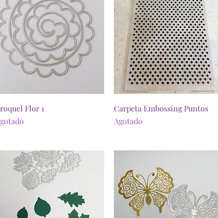
Vista rápida
Vista rápida
roquel Flor 1
Carpeta Embossing Puntos
gotado
Agotado