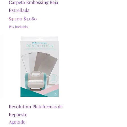
Vista rápida
Carpeta Embossing Reja
Estrellada
Precio
Precio de oferta
$4.400
$3.080
IVA incluido
Vista rápida
Revolution Plataformas de
Repuesto
Agotado