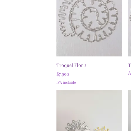
Vista rápida
Troquel Flor 2
T
A
Precio
$7.990
IVA incluido