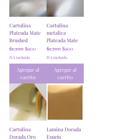
Cartulina
Cartulina
Plateada Mate
metalica
Brushed
Plateada Mate
Precio
Precio de oferta
Precio
Precio de oferta
$1.200
$900
$1.200
$900
IVA incluido
IVA incluido
Agregar al
Agregar al
carrito
carrito
Cartulina
Lamina Dorada
Dorada Oro
Espejo