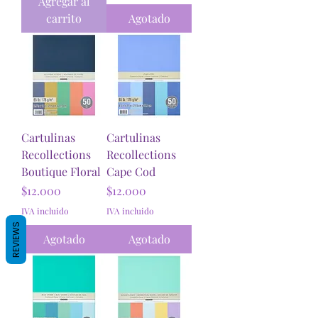
Agregar al
carrito
Agotado
Cartulinas
Cartulinas
Recollections
Recollections
Boutique Floral
Cape Cod
Precio
Precio
$12.000
$12.000
IVA incluido
IVA incluido
REVIEWS
Agotado
Agotado