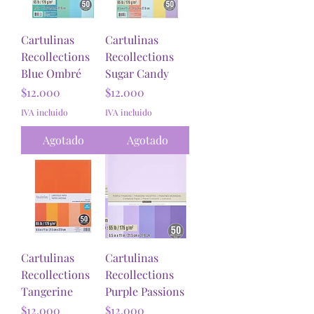
Cartulinas
Cartulinas
Recollections
Recollections
Blue Ombré
Sugar Candy
Precio
Precio
$12.000
$12.000
IVA incluido
IVA incluido
Agotado
Agotado
Cartulinas
Cartulinas
Recollections
Recollections
Tangerine
Purple Passions
Precio
Precio
$12.000
$12.000