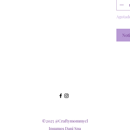
Agotad
Noti
©2025 @Craftymommycl
Insumos Dani Spa