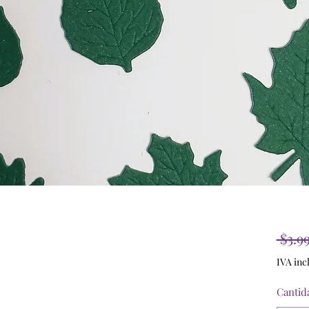
 $3.9
IVA inc
Cantid