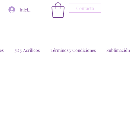
Contacto
Iniciar sesión
es
3D y Acrílicos
Términos y Condiciones
Sublimación