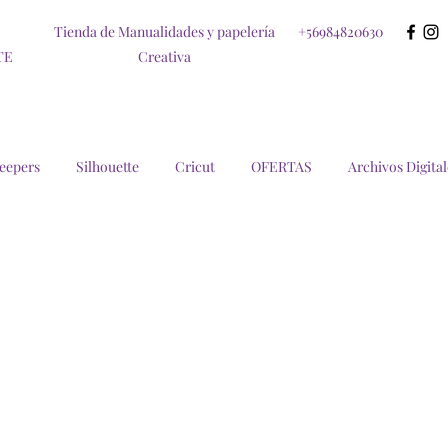
Tienda de Manualidades y papelería
+56984820630
TE
Creativa
eepers
Silhouette
Cricut
OFERTAS
Archivos Digital