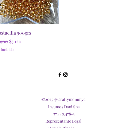
Vista rápida
stacilla 500grs
ecio
Precio de oferta
.900
$3.120
 incluido
©2025 @Craftymommycl
Insumos Dani Spa
77.440.478-3
Representante Legal: