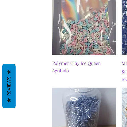
Vista rápida
Polymer Clay Ice Queen
Mo
Agotado
Pr
$1
REVIEWS
IVA