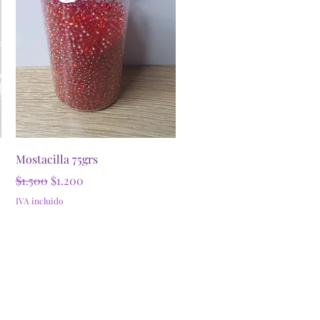
Vista rápida
Mostacilla 75grs
Precio
Precio de oferta
$1.500
$1.200
IVA incluido