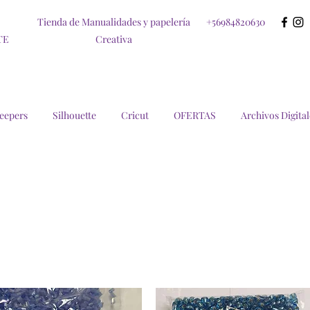
Tienda de Manualidades y papelería
+56984820630
TE
Creativa
eepers
Silhouette
Cricut
OFERTAS
Archivos Digital