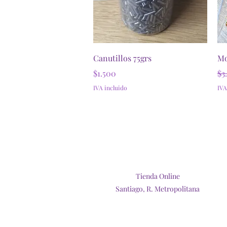
Vista rápida
Canutillos 75grs
Mo
Precio
Pr
$1.500
$3
IVA incluido
IVA
Tienda Online
Santiago, R. Metropolitana