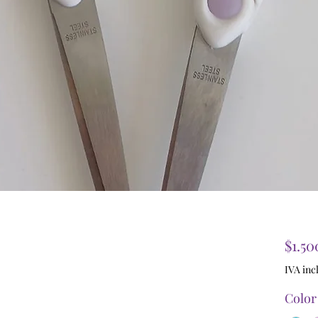
$1.50
IVA inc
Color