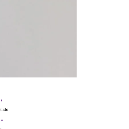
Precio
0
luido
*