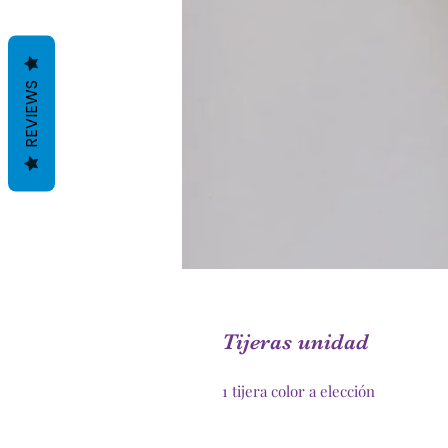
REVIEWS
Tijeras unidad
1 tijera color a elección