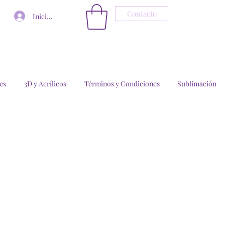
Contacto
Iniciar sesión
es
3D y Acrílicos
Términos y Condiciones
Sublimación