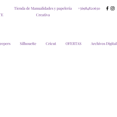
Tienda de Manualidades y papelería
+56984820630
TE
Creativa
eepers
Silhouette
Cricut
OFERTAS
Archivos Digital