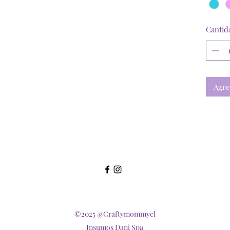
Cantid
Agre
©2025 @Craftymommycl
Insumos Dani Spa