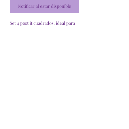
Notificar al estar disponible
Set 4 post it cuadrados, ideal para
usar con nuestra herramienta de
encuadernación de porta post it
pequeña.
Tienda Online
Santiago, R. Metropolitana
©2025 @Craftymommycl
Insumos Dani Spa
77.440.478-3
Representante Legal:
Daniela Pineda C.