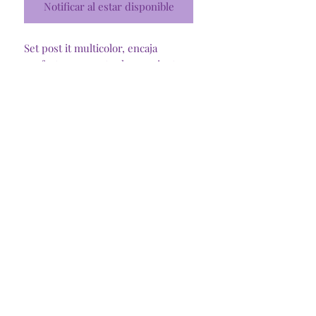
Notificar al estar disponible
Set post it multicolor, encaja
perfecto en nuestra herramienta
de encuadernación porta post it
85x85
Tienda Online
Santiago, R. Metropolitana
©2025 @Craftymommycl
Insumos Dani Spa
77.440.478-3
Representante Legal:
Daniela Pineda C.