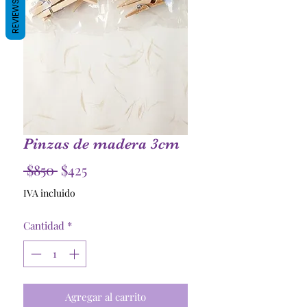
REVIEWS
Pinzas de madera 3cm
Precio
Precio
 $850 
$425
de
IVA incluido
oferta
Cantidad
*
Agregar al carrito