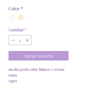
Color
*
Cantidad
*
Agregar al carrito
media perla color blanco y crema
6mm
15grs
Tienda Online