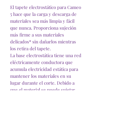
El tapete electrostático para Cameo
5 hace que la carga y descarga de
materiales sea más limpia y fácil
que nunca. Proporciona sujeción
más firme a sus materiales
delicados* sin dañarlos mientras
los retira del tapete.
La base electrostática tiene una red
eléctricamente conductora que
acumula electricidad estática para
mantener los materiales en su
lugar durante el corte. Debido a
que el material se puede sujetar
sin una estera adhesiva, ahora es
posible cortar materiales sin
dañarlos al retirarlos. Además, al
descargar el proyecto cortado, no
se rasga ni se curva y la limpieza es
muy sencilla.