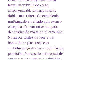
Rose: alfombrilla de corte
autorreparable extragruesa de
doble cara. Líneas de cuadrícula
multiángulo en el lado gris oscuro
e inspiración con un estampado
decorativo de rosas en el otro lado.
Números fáciles de leer en el
borde de 1? para usar con
cortadores giratorios y cuchillas de
precisión. Marcas de referencia de
12x 12 y 12x 24 para que coincidan
con los tamaños de tapete de la
máquina Cricut
No es para usar dentro de las
máquinas Cricut.