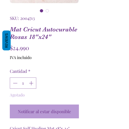
SKU: 2004713
Mat Cricut Autocurable
REVIEWS
Rosas 18"x24"
Precio
$24.990
IVA incluido
Cantidad
*
Agotado
Notificar al estar disponible
Cricut Self Healing Mat 18"x 24"