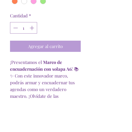
Cantidad
*
Agregar al carrito
¡Presentamos el
Marco de
encuadernación con solapa A6
! 📚
✨ Con este innovador marco,
podrás armar y encuadernar tus
agendas como un verdadero
maestro. ¡Olvídate de las
encuadernaciones aburridas!
¿Sabías que el lomo puede
contener hasta 100 hojas?
Así es,
es perfecto para tus proyectos más
ambiciosos. Y si quieres un acabado