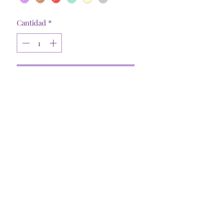
Cantidad
*
Agregar al carrito
Lentejuelas Matte 4mm
Tienda Online
Santiago, R. Metropolitana
©2025 @Craftymommycl
Insumos Dani Spa
77.440.478-3
Representante Legal: