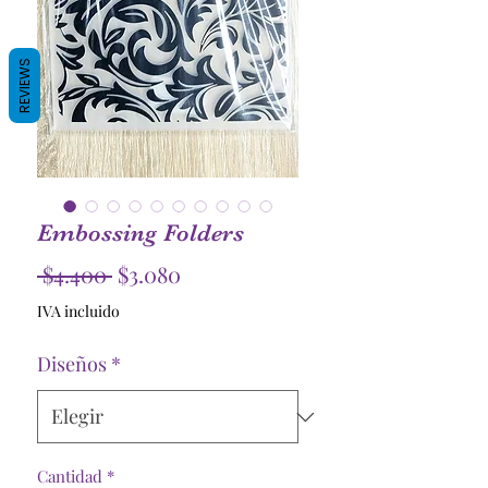
REVIEWS
Embossing Folders
Precio
Precio
 $4.400 
$3.080
de
IVA incluido
oferta
Diseños
*
Cantidad
*