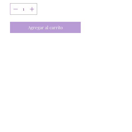
Agregar al carrito
Carpetas de grabado 10x15cm
aprox
Tienda Online
Santiago, R. Metropolitana
©2025 @Craftymommycl
Insumos Dani Spa
77.440.478-3
Representante Legal: