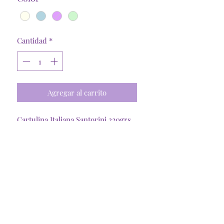
Cantidad
*
Agregar al carrito
Cartulina Italiana Santorini 220grs
30.5x61cm
Cartulina con detalles de corazones
en foil
**Colores pueden variar en
tonalidad segun su pantalla