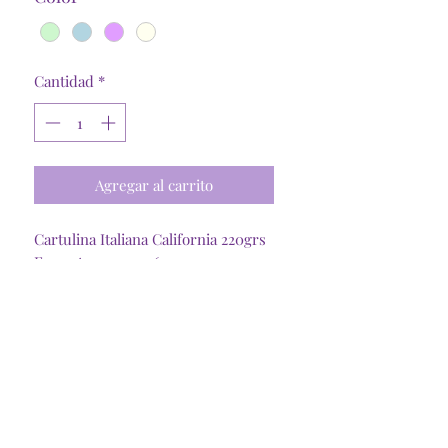
Cantidad
*
Agregar al carrito
Cartulina Italiana California 220grs
Formato 30.5cmx 61cm
Diseño de foil con flores y
mariposas
Colores pueden variar en una o
dos tonalidades según la resolución
de tu pantalla.