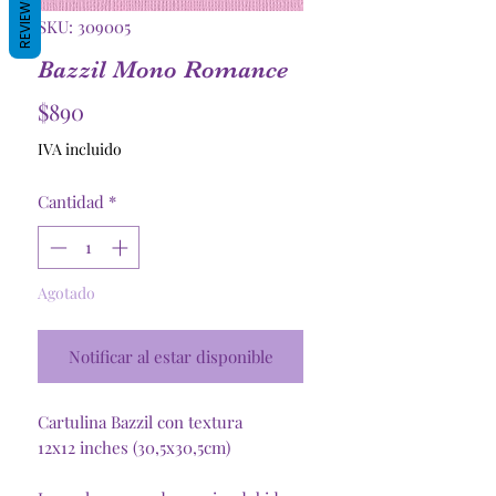
REVIEWS
SKU: 309005
Bazzil Mono Romance
Precio
$890
IVA incluido
Cantidad
*
Agotado
Notificar al estar disponible
Cartulina Bazzil con textura
12x12 inches (30,5x30,5cm)