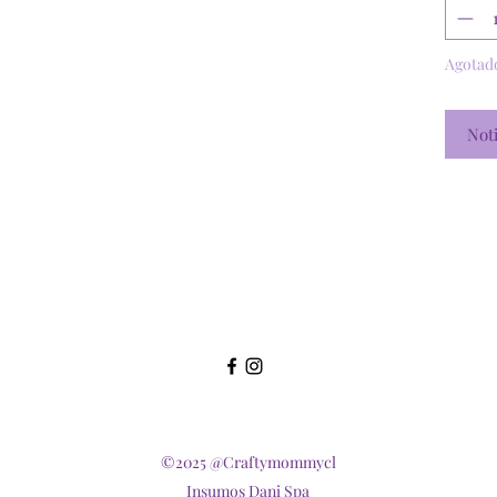
Agotad
Noti
©2025 @Craftymommycl
Insumos Dani Spa