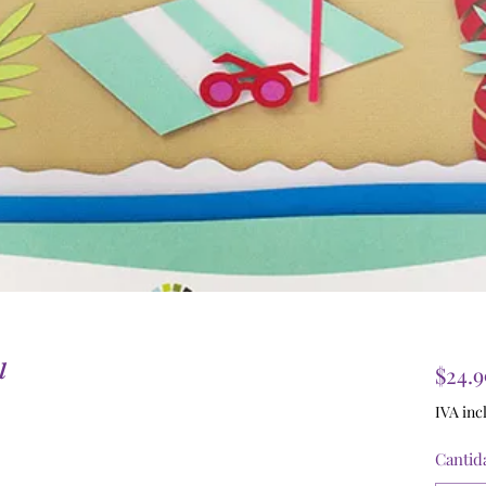
l
$24.
IVA inc
Cantid