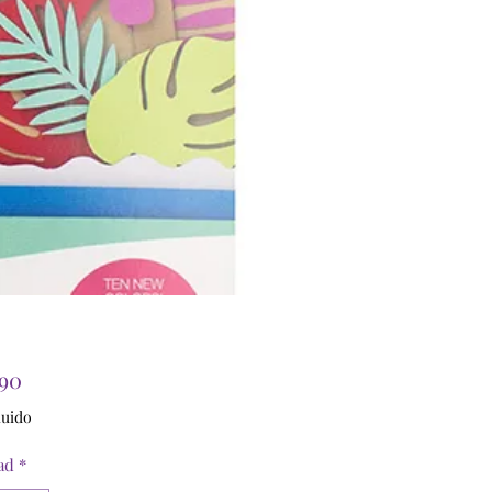
Precio
990
luido
ad
*