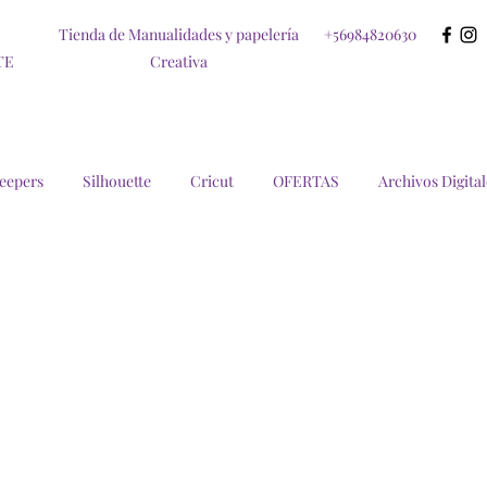
Tienda de Manualidades y papelería
+56984820630
TE
Creativa
eepers
Silhouette
Cricut
OFERTAS
Archivos Digital