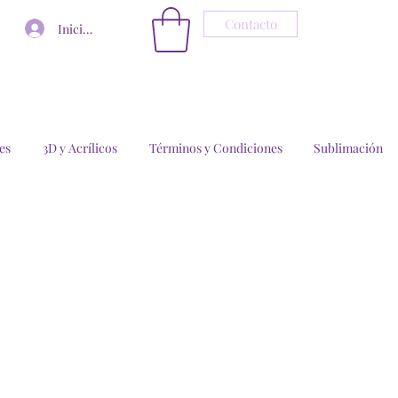
Contacto
Iniciar sesión
es
3D y Acrílicos
Términos y Condiciones
Sublimación