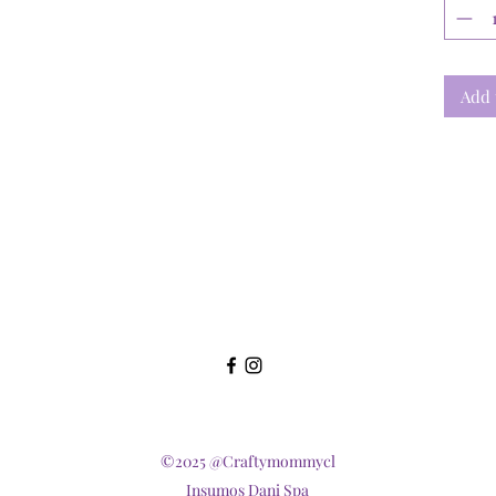
Add 
©2025 @Craftymommycl
Insumos Dani Spa