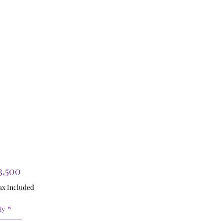
Price
3,500
ax Included
ty
*