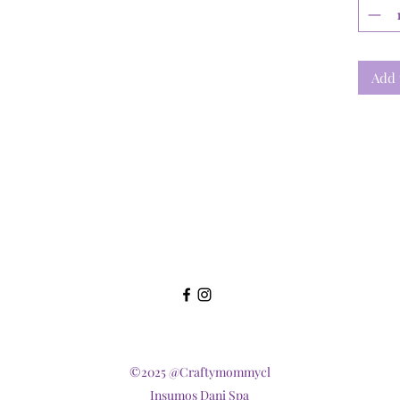
Add 
©2025 @Craftymommycl
Insumos Dani Spa