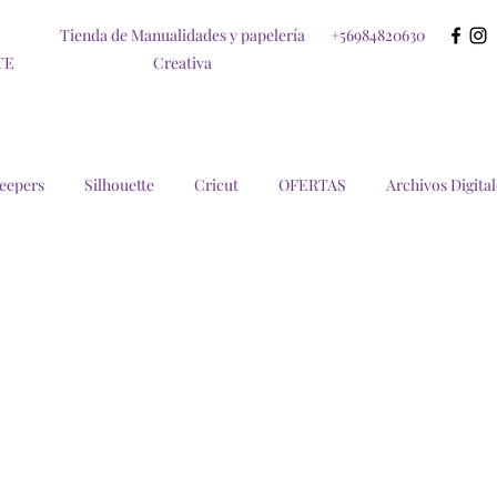
Tienda de Manualidades y papelería
+56984820630
TE
Creativa
eepers
Silhouette
Cricut
OFERTAS
Archivos Digital