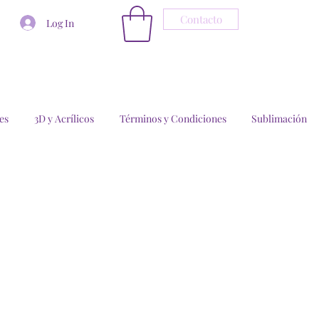
Contacto
Log In
es
3D y Acrílicos
Términos y Condiciones
Sublimación