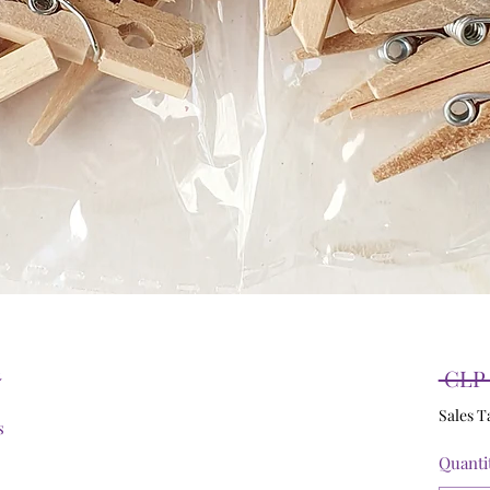
m
 CLP 
Sales T
s
Quanti