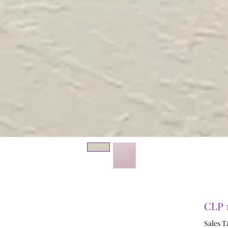
CLP 
Sales T