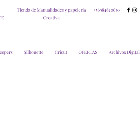
Tienda de Manualidades y papelería
+56984820630
TE
Creativa
eepers
Silhouette
Cricut
OFERTAS
Archivos Digital