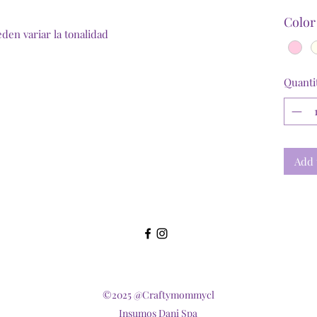
Color
den variar la tonalidad
Quanti
Add 
©2025 @Craftymommycl
Insumos Dani Spa