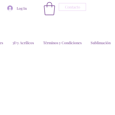
Contacto
Log In
es
3D y Acrílicos
Términos y Condiciones
Sublimación