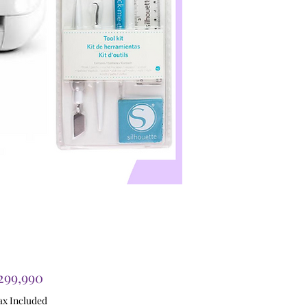
Price
299,990
ax Included