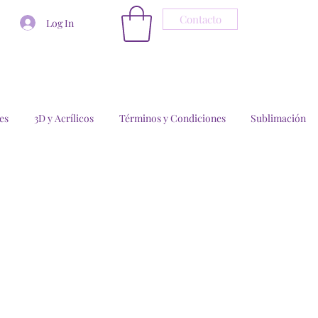
Contacto
Log In
es
3D y Acrílicos
Términos y Condiciones
Sublimación