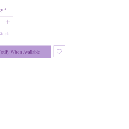
ty
*
Stock
otify When Available