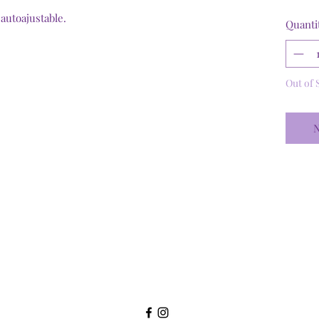
 autoajustable.
Quanti
Out of 
N