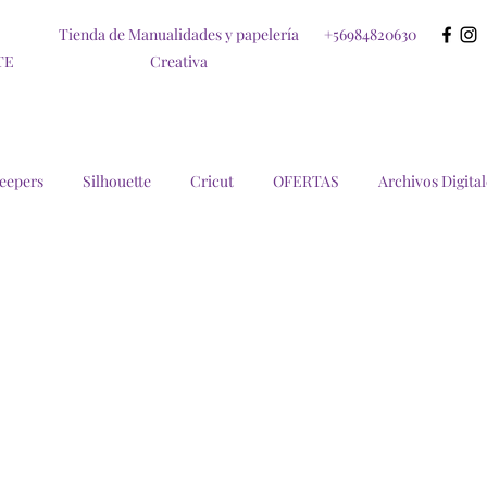
Tienda de Manualidades y papelería
+56984820630
TE
Creativa
eepers
Silhouette
Cricut
OFERTAS
Archivos Digital