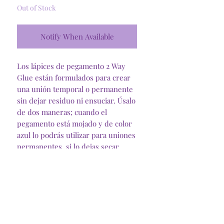
Out of Stock
Notify When Available
Los lápices de pegamento 2 Way
Glue están formulados para crear
una unión temporal o permanente
sin dejar residuo ni ensuciar. Úsalo
de dos maneras; cuando el
pegamento está mojado y de color
azul lo podrás utilizar para uniones
permanentes, si lo dejas secar
podrás utilizarlo como adhesivo
temporal, lo que lo hace genial para
reposicionar objetos.
Recupera el pegamento de tus
mats de corte cameo y cricut